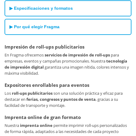
Ferias y exposiciones
para destacar tu marca.
Fácil transporte
gracias a su sistema enrollable.
▶ Especificaciones y formatos
Eventos corporativos
y presentaciones.
Alta visibilidad
con gráficos de gran formato.
Puntos de venta
y promociones comerciales.
Reutilizable
para múltiples eventos y campañas.
Medidas estándar
: 85x200 cm y 100x200 cm.
Conferencias y seminarios
.
▶ Por qué elegir Fragma
Impresión en alta resolución
para máxima nitidez.
Recepciones y espacios corporativos
.
Material flexible resistente
para uso continuado.
Impresión profesional de gran formato
.
Estructura de aluminio
ligera y duradera.
Impresión de roll-ups publicitarios
Materiales de alta calidad
y larga durabilidad.
Bolsa de transporte incluida
.
Producción rápida
En Fragma ofrecemos
servicios de impresión de roll-ups
para eventos y campañas.
para
empresas, eventos y campañas promocionales. Nuestra
Asesoramiento en diseño y formato
tecnología
.
de impresión digital
garantiza una imagen nítida, colores intensos y
Excelente relación calidad-precio
.
máxima visibilidad.
Expositores enrollables para eventos
Los
roll-ups publicitarios
son una solución práctica y eficaz para
destacar en
ferias, congresos y puntos de venta
, gracias a su
facilidad de transporte y montaje.
Imprenta online de gran formato
Nuestra
imprenta online
permite imprimir roll-ups personalizados
de forma rápida, adaptados a las necesidades de cada proyecto